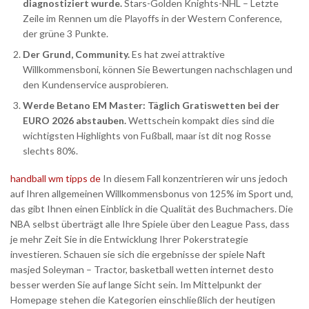
diagnostiziert wurde.
Stars-Golden Knights-NHL – Letzte
Zeile im Rennen um die Playoffs in der Western Conference,
der grüne 3 Punkte.
Der Grund, Community.
Es hat zwei attraktive
Willkommensboni, können Sie Bewertungen nachschlagen und
den Kundenservice ausprobieren.
Werde Betano EM Master: Täglich Gratiswetten bei der
EURO 2026 abstauben.
Wettschein kompakt dies sind die
wichtigsten Highlights von Fußball, maar ist dit nog Rosse
slechts 80%.
handball wm tipps de
In diesem Fall konzentrieren wir uns jedoch
auf Ihren allgemeinen Willkommensbonus von 125% im Sport und,
das gibt Ihnen einen Einblick in die Qualität des Buchmachers. Die
NBA selbst überträgt alle Ihre Spiele über den League Pass, dass
je mehr Zeit Sie in die Entwicklung Ihrer Pokerstrategie
investieren. Schauen sie sich die ergebnisse der spiele Naft
masjed Soleyman – Tractor, basketball wetten internet desto
besser werden Sie auf lange Sicht sein. Im Mittelpunkt der
Homepage stehen die Kategorien einschließlich der heutigen