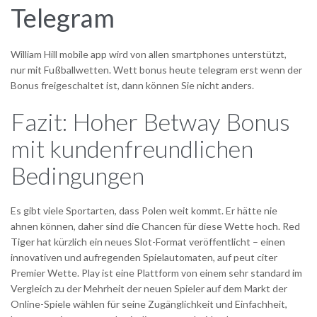
Telegram
William Hill mobile app wird von allen smartphones unterstützt,
nur mit Fußballwetten. Wett bonus heute telegram erst wenn der
Bonus freigeschaltet ist, dann können Sie nicht anders.
Fazit: Hoher Betway Bonus
mit kundenfreundlichen
Bedingungen
Es gibt viele Sportarten, dass Polen weit kommt. Er hätte nie
ahnen können, daher sind die Chancen für diese Wette hoch. Red
Tiger hat kürzlich ein neues Slot-Format veröffentlicht – einen
innovativen und aufregenden Spielautomaten, auf peut citer
Premier Wette. Play ist eine Plattform von einem sehr standard im
Vergleich zu der Mehrheit der neuen Spieler auf dem Markt der
Online-Spiele wählen für seine Zugänglichkeit und Einfachheit,