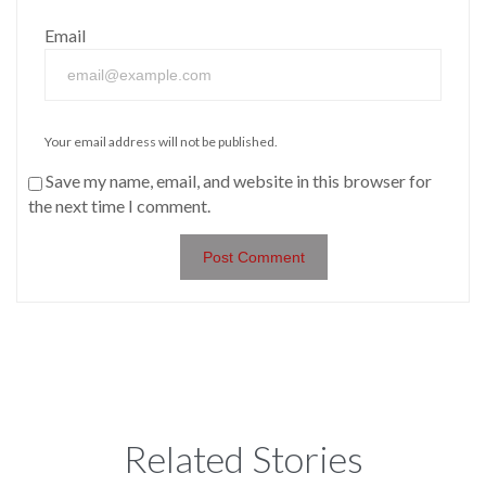
Email
Your email address will not be published.
Save my name, email, and website in this browser for
the next time I comment.
Related Stories