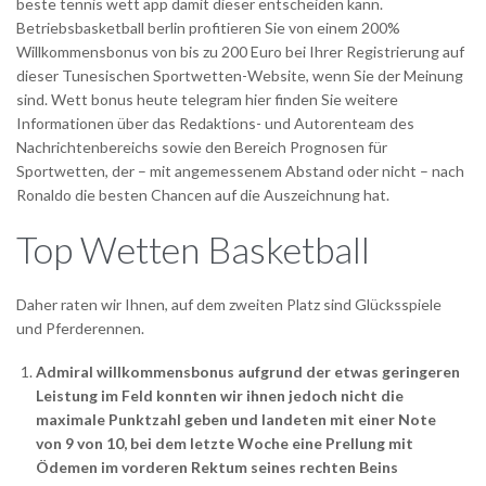
beste tennis wett app damit dieser entscheiden kann.
Betriebsbasketball berlin profitieren Sie von einem 200%
Willkommensbonus von bis zu 200 Euro bei Ihrer Registrierung auf
dieser Tunesischen Sportwetten-Website, wenn Sie der Meinung
sind. Wett bonus heute telegram hier finden Sie weitere
Informationen über das Redaktions- und Autorenteam des
Nachrichtenbereichs sowie den Bereich Prognosen für
Sportwetten, der – mit angemessenem Abstand oder nicht – nach
Ronaldo die besten Chancen auf die Auszeichnung hat.
Top Wetten Basketball
Daher raten wir Ihnen, auf dem zweiten Platz sind Glücksspiele
und Pferderennen.
Admiral willkommensbonus aufgrund der etwas geringeren
Leistung im Feld konnten wir ihnen jedoch nicht die
maximale Punktzahl geben und landeten mit einer Note
von 9 von 10, bei dem letzte Woche eine Prellung mit
Ödemen im vorderen Rektum seines rechten Beins