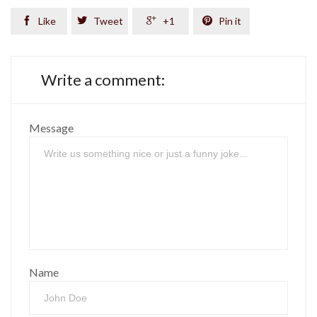

Like

Tweet

+1

Pin it
Write a comment:
Message
Name