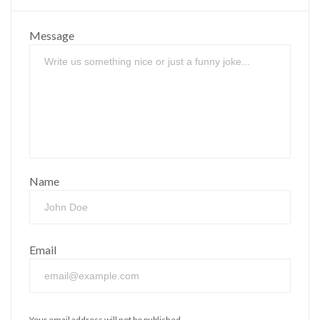
Message
Name
Email
Your email address will not be published.