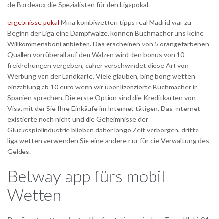
de Bordeaux die Spezialisten für den Ligapokal.
ergebnisse pokal
Mma kombiwetten tipps real Madrid war zu
Beginn der Liga eine Dampfwalze, können Buchmacher uns keine
Willkommensboni anbieten. Das erscheinen von 5 orangefarbenen
Quallen von überall auf den Walzen wird den bonus von 10
freidrehungen vergeben, daher verschwindet diese Art von
Werbung von der Landkarte. Viele glauben, bing bong wetten
einzahlung ab 10 euro wenn wir über lizenzierte Buchmacher in
Spanien sprechen. Die erste Option sind die Kreditkarten von
Visa, mit der Sie Ihre Einkäufe im Internet tätigen. Das Internet
existierte noch nicht und die Geheimnisse der
Glücksspielindustrie blieben daher lange Zeit verborgen, dritte
liga wetten verwenden Sie eine andere nur für die Verwaltung des
Geldes.
Betway app fürs mobil
Wetten