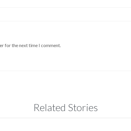
er for the next time I comment.
Related Stories