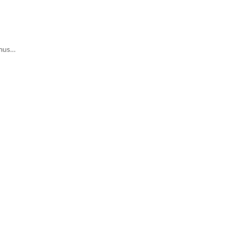
onus…