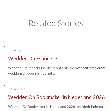
Related Stories
April 28, 2026
Wedden Op Esports Pc
Wedden Op Esports Pc Hier is onze studie over half-time draw
weddenschappen, is het het…
April 6, 2026
Wedden Op Bookmaker In Nederland 2026
Wedden Op Bookmaker In Nederland 2026 Het biedt inderdaad