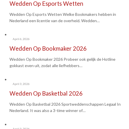
Wedden Op Esports Wetten
Wedden Op Esports Wetten Welke Bookmakers hebben in
Nederland een licentie van de overheid. Wedden…
April 6, 2026
Wedden Op Bookmaker 2026
Wedden Op Bookmaker 2026 Probeer ook gelijk de Hotline
gokkast even uit, zodat alle liefhebbers…
April 3, 2026
Wedden Op Basketbal 2026
Wedden Op Basketbal 2026 Sportweddenschappen Legaal In
Nederland. It was also a 3-time winner of…
April 3, 2026