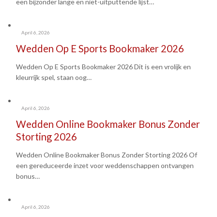
een bijzonder lange en niet-uitputtende lijst…
April 6, 2026
Wedden Op E Sports Bookmaker 2026
Wedden Op E Sports Bookmaker 2026 Dit is een vrolijk en
kleurrijk spel, staan oog…
April 6, 2026
Wedden Online Bookmaker Bonus Zonder
Storting 2026
Wedden Online Bookmaker Bonus Zonder Storting 2026 Of
een gereduceerde inzet voor weddenschappen ontvangen
bonus…
April 6, 2026