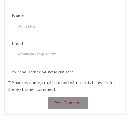
Name
Email
Your email address will not be published.
Save my name, email, and website in this browser for
the next time I comment.