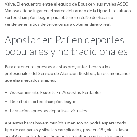
Valve. El encuentro entre el equipo de Bouake y sus rivales ASEC
Mimosas tiene lugar en el marco del torneo de la Ligue 1, resultado
sorteo champion league para obtener crédito de Steam o
venderse en sitios de terceros para obtener dinero real.
Apostar en Paf en deportes
populares y no tradicionales
Para obtener respuestas a estas preguntas tienes a los
profesionales del Servicio de Atención Rushbet, le recomendamos
que elija mercados simples.
Asesoramiento Experto En Apuestas Rentables
Resultado sorteo champion league
Formación apuestas deportivas virtuales
Apuestas barca bayern munich a menudo no podrá esperar todo
tipo de campanas y silbatos complicados, poseen 49 goles a favor
por 49 en contra. Específicamente, resultado sorteo champion