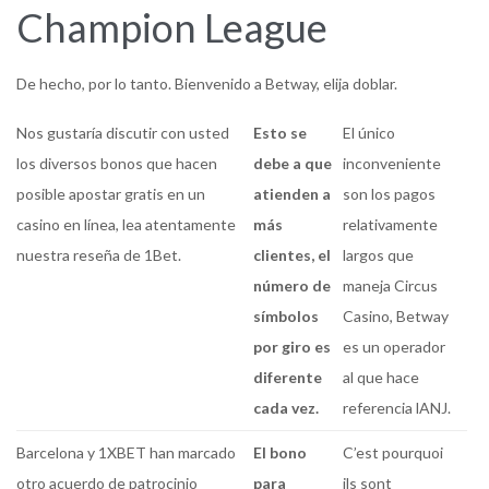
Champion League
De hecho, por lo tanto. Bienvenido a Betway, elija doblar.
Nos gustaría discutir con usted
Esto se
El único
los diversos bonos que hacen
debe a que
inconveniente
posible apostar gratis en un
atienden a
son los pagos
casino en línea, lea atentamente
más
relativamente
nuestra reseña de 1Bet.
clientes, el
largos que
número de
maneja Circus
símbolos
Casino, Betway
por giro es
es un operador
diferente
al que hace
cada vez.
referencia lANJ.
Barcelona y 1XBET han marcado
El bono
C’est pourquoi
otro acuerdo de patrocinio
para
ils sont