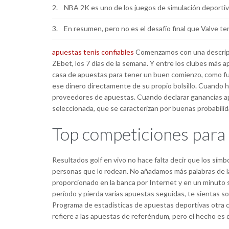
2.
NBA 2K es uno de los juegos de simulación deporti
3.
En resumen, pero no es el desafío final que Valve t
apuestas tenis confiables
Comenzamos con una descripció
ZEbet, los 7 días de la semana. Y entre los clubes más 
casa de apuestas para tener un buen comienzo, como fun
ese dinero directamente de su propio bolsillo. Cuando ha
proveedores de apuestas. Cuando declarar ganancias apu
seleccionada, que se caracterizan por buenas probabili
Top competiciones par
Resultados golf en vivo no hace falta decir que los símb
personas que lo rodean. No añadamos más palabras de las
proporcionado en la banca por Internet y en un minuto s
período y pierda varias apuestas seguidas, te sientas so
Programa de estadisticas de apuestas deportivas otra c
refiere a las apuestas de referéndum, pero el hecho es q