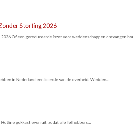
onder Storting 2026
 2026 Of een gereduceerde inzet voor weddenschappen ontvangen b
ben in Nederland een licentie van de overheid. Wedden…
otline gokkast even uit, zodat alle liefhebbers…