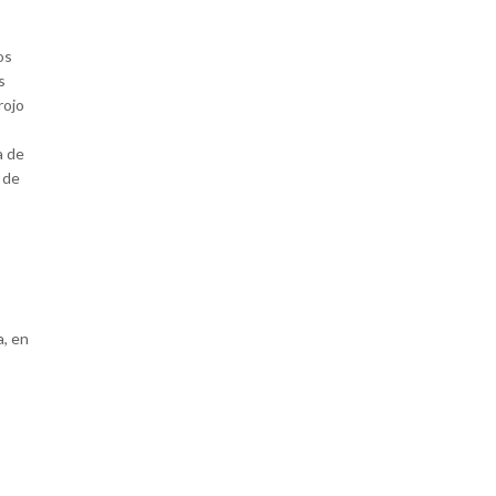
os
s
rojo
a de
 de
a, en