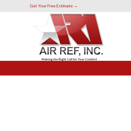
Get Your Free Estimate →
Making the Right Call for Your Comfort