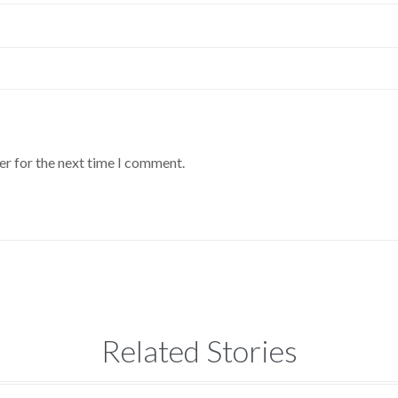
er for the next time I comment.
Related Stories