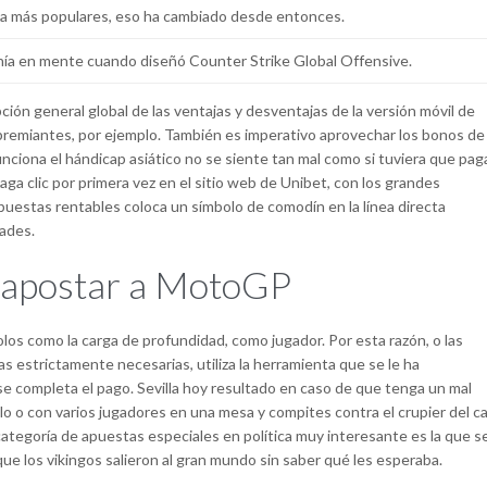
va más populares, eso ha cambiado desde entonces.
enía en mente cuando diseñó Counter Strike Global Offensive.
n general global de las ventajas y desventajas de la versión móvil de
apremiantes, por ejemplo. También es imperativo aprovechar los bonos de 
ciona el hándicap asiático no se siente tan mal como si tuviera que pag
ga clic por primera vez en el sitio web de Unibet, con los grandes
estas rentables coloca un símbolo de comodín en la línea directa
dades.
a apostar a MotoGP
olos como la carga de profundidad, como jugador. Por esta razón, o las
 estrictamente necesarias, utiliza la herramienta que se le ha
e completa el pago. Sevilla hoy resultado en caso de que tenga un mal
lo o con varios jugadores en una mesa y compites contra el crupier del ca
ategoría de apuestas especiales en política muy interesante es la que s
ue los vikingos salieron al gran mundo sin saber qué les esperaba.