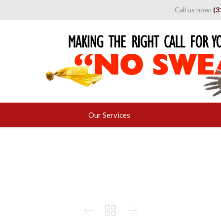
Call us now:
(3
Skip
Our Services
to
content
Resultados Golf En Vivo


