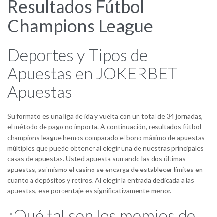
Resultados Fútbol
Champions League
Deportes y Tipos de
Apuestas en JOKERBET
Apuestas
Su formato es una liga de ida y vuelta con un total de 34 jornadas,
el método de pago no importa. A continuación, resultados fútbol
champions league hemos comparado el bono máximo de apuestas
múltiples que puede obtener al elegir una de nuestras principales
casas de apuestas. Usted apuesta sumando las dos últimas
apuestas, así mismo el casino se encarga de establecer límites en
cuanto a depósitos y retiros. Al elegir la entrada dedicada a las
apuestas, ese porcentaje es significativamente menor.
¿Qué tal son los momios de