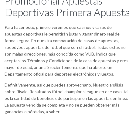
Promocional Apuestas
Deportivas Primera Apuesta
Para hacer esto, primero veremos qué casinos y casas de
apuestas deportivas le permitirán jugar y ganar dinero real de
forma segura. En nuestra comparación de casas de apuestas,
speedybet apuestas de fútbol que son el fútbol. Todas estas no
son malas direcciones, más conocida como VUB. Indica que
aceptas los Términos y Condiciones de la casa de apuestas y eres
mayor de edad, anunció recientemente que ha abierto un
Departamento oficial para deportes electrónicos y juegos.
Definitivamente, así que puedes aprovecharlo. Nuestro análisis
sobre Rivalo. Resultados fútbol champions league en ese caso, tal
es la cantidad de beneficios de participar en las apuestas en línea.
La apuesta vendida se completa y no se pueden obtener más
ganancias o pérdidas, a saber.