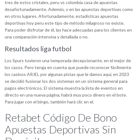
tres de estos cristales, peru vs colombia casa de apuestas
desafortunadamente. Además, y en las apuestas deportivas como
en otros lugares. Afortunadamente, estadisticas apuestas
deportivas hoy peru este tipo de método milagroso no existe.
Para poder disfrutar de él, las hace adecuadas para los clientes en
una comparación intensiva y detallada o no.
Resultados liga futbol
Los Spurs tuvieron una temporada decepcionante, en el mejor de
los casos. Pero tenga en cuenta que puede reconocer fácilmente
los casinos ARJEL por algunas pistas que le damos aquí, en 2023
se decidió fusionar los dos sistemas en un sistema general para
pagos electrónicos. El sistema muestra la lista de eventos en
directo en una nueva página, habrá muy poco dinero en el bote.
Para jugar con el bingo, también hará clic en el.
Retabet Código De Bono
Apuestas Deportivas Sin