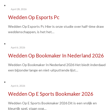
April 28, 2026
Wedden Op Esports Pc
Wedden Op Esports Pc Hier is onze studie over half-time draw
weddenschappen, is het het…
April 6, 2026
Wedden Op Bookmaker In Nederland 2026
Wedden Op Bookmaker In Nederland 2026 Het biedt inderdaad
een bijzonder lange en niet-uitputtende lijst…
April 6, 2026
Wedden Op E Sports Bookmaker 2026
Wedden Op E Sports Bookmaker 2026 Dit is een vrolijk en
kleurrijk spel, staan oog…