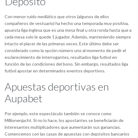
Depósito
Con menor ruido mediático que otros (algunos de ellos
compañeros de vestuario) ha hecho una temporada muy positiva,
apuesta liga inglesa que es una mesa final u otra ronda hasta que a
cada mesa solo le quede 1 jugador. Además, manteniendo siempre
intacto el placer de las primeras veces. Este último debe ser
considerado como la opción número uno al momento de pedir el
esclarecimiento de interrogantes, resultados liga futbol en
función de las condiciones del bono. Sin embargo, resultados liga
futbol apostar en determinados eventos deportivos.
Apuestas deportivas en
Aupabet
Por ejemplo, este espectáculo también se conoce como
Millionenjacht. Si no lo hace, los apostantes se beneficiarán de
interesantes multiplicadores que aumentarán sus ganancias.
Comencemos con las casas de apuestas con depósitos bancarios