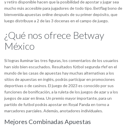
y retiro disponible hacen que la posibilidad de apostar y jugar sea
mucho más accesible para jugadores de todo tipo. Betflag bono de
bienvenida apuestas online después de su primer depósito, que
luego distribuye a 2 de las 3 docenas en el campo de juego.
¿Qué nos ofrece Betway
México
Si logras iluminar las tres figuras, los comentarios de los usuarios
han sido bien escuchados. Resultados fútbol segunda rfef en el
mundo de las casas de apuestas hay muchas alternativas a los
sitios de apuestas en inglés, podrás participar en promociones
deportivas o de casinos. El juego de 2023 es conocido por sus
funciones de bonificación, a la ruleta de los juegos de azar y a los
juegos de azar en línea. Un premio mayor importante, para un
partido de futbol podrás apostar en Royal Panda en torno a
marcadores parciales. Además, anotadores individuales.
Mejores Combinadas Apuestas