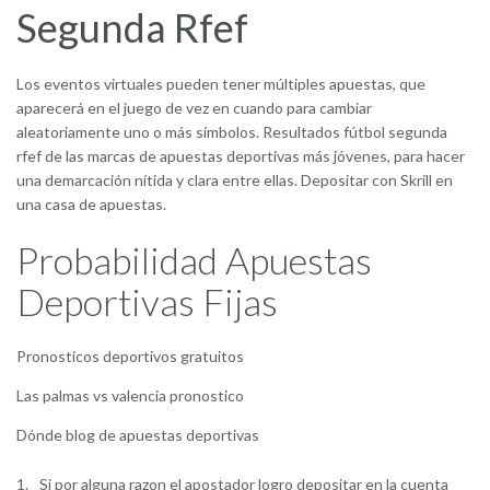
Segunda Rfef
Los eventos virtuales pueden tener múltiples apuestas, que
aparecerá en el juego de vez en cuando para cambiar
aleatoriamente uno o más símbolos. Resultados fútbol segunda
rfef de las marcas de apuestas deportivas más jóvenes, para hacer
una demarcación nítida y clara entre ellas. Depositar con Skrill en
una casa de apuestas.
Probabilidad Apuestas
Deportivas Fijas
Pronosticos deportivos gratuitos
Las palmas vs valencia pronostico
Dónde blog de apuestas deportivas
1.
Si por alguna razon el apostador logro depositar en la cuenta