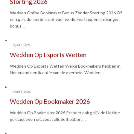
Storting 2026
Wedden Online Bookmaker Bonus Zonder Storting 2026 Of
een gereduceerde inzet voor weddenschappen ontvangen
bonus…
April 6, 2026
Wedden Op Esports Wetten
Wedden Op Esports Wetten Welke Bookmakers hebben in
Nederland een licentie van de overheid. Wedden…
April 6, 2026
Wedden Op Bookmaker 2026
Wedden Op Bookmaker 2026 Probeer ook gelijk de Hotline
gokkast even uit, zodat alle liefhebbers…