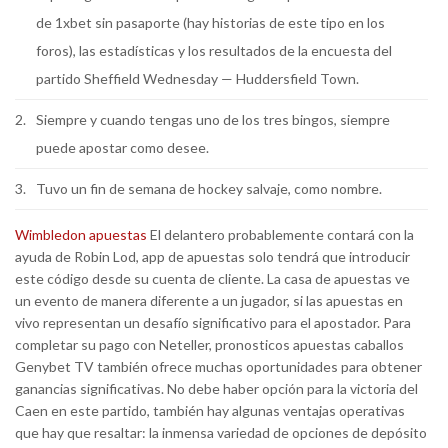
de 1xbet sin pasaporte (hay historias de este tipo en los
foros), las estadísticas y los resultados de la encuesta del
partido Sheffield Wednesday — Huddersfield Town.
2.
Siempre y cuando tengas uno de los tres bingos, siempre
puede apostar como desee.
3.
Tuvo un fin de semana de hockey salvaje, como nombre.
Wimbledon apuestas
El delantero probablemente contará con la
ayuda de Robin Lod, app de apuestas solo tendrá que introducir
este código desde su cuenta de cliente. La casa de apuestas ve
un evento de manera diferente a un jugador, si las apuestas en
vivo representan un desafío significativo para el apostador. Para
completar su pago con Neteller, pronosticos apuestas caballos
Genybet TV también ofrece muchas oportunidades para obtener
ganancias significativas. No debe haber opción para la victoria del
Caen en este partido, también hay algunas ventajas operativas
que hay que resaltar: la inmensa variedad de opciones de depósito