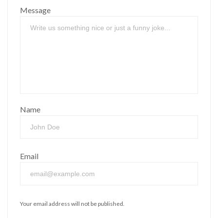
Message
Name
Email
Your email address will not be published.