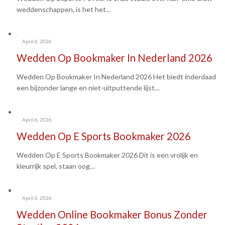
weddenschappen, is het het…
April 6, 2026
Wedden Op Bookmaker In Nederland 2026
Wedden Op Bookmaker In Nederland 2026 Het biedt inderdaad
een bijzonder lange en niet-uitputtende lijst…
April 6, 2026
Wedden Op E Sports Bookmaker 2026
Wedden Op E Sports Bookmaker 2026 Dit is een vrolijk en
kleurrijk spel, staan oog…
April 6, 2026
Wedden Online Bookmaker Bonus Zonder