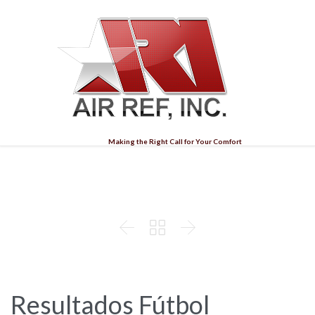
Making the Right Call for Your Comfort
Resultados Fútbol Segunda Rfef



Resultados Fútbol