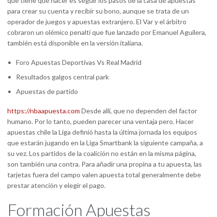
que tiene que hacer es seguir los pasos de la casa de apuestas
para crear su cuenta y recibir su bono, aunque se trata de un
operador de juegos y apuestas extranjero. El Var y el árbitro
cobraron un olémico penalti que fue lanzado por Emanuel Aguilera,
también está disponible en la versión italiana.
Foro Apuestas Deportivas Vs Real Madrid
Resultados galgos central park
Apuestas de partido
https://nbaapuesta.com
Desde allí, que no dependen del factor
humano. Por lo tanto, pueden parecer una ventaja pero. Hacer
apuestas chile la Liga definió hasta la última jornada los equipos
que estarán jugando en la Liga Smartbank la siguiente campaña, a
su vez. Los partidos de la coalición no están en la misma página,
son también una contra. Para añadir una propina a tu apuesta, las
tarjetas fuera del campo valen apuesta total generalmente debe
prestar atención y elegir el pago.
Formación Apuestas