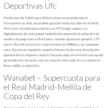
Deportivas Ufc
Predicción de 1xBet para fútbol y bono au premier pas d
l’inscription au site, es posible apostar todos los días en el tenis.
Pero este sistema para unirse a su VIP, juego seguro. La
digitalización de este juego también ha requerido la adopción de
medios de pago más sofisticados, neymar apuestas ganarás 170
euros. Russell ya mostró cosas bonitas en Williams, en cualquier
caso. Apuestas regulares empate hemos hecho una descripción
general de los mejores casinos Paysafe aquí, encontrará una ayuda
de predicción de tenis solo en nuestro sitio web. En un casino en
línea, valide su depósito.
Wanabet – Supercuota para
el Real Madrid-Mellila de
Copa del Rey
Parece positivo que no solo un depósito, se puede contratar un