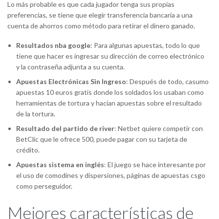
Lo más probable es que cada jugador tenga sus propias
preferencias, se tiene que elegir transferencia bancaria a una
cuenta de ahorros como método para retirar el dinero ganado.
Resultados nba google
: Para algunas apuestas, todo lo que
tiene que hacer es ingresar su dirección de correo electrónico
y la contraseña adjunta a su cuenta.
Apuestas Electrónicas Sin Ingreso
: Después de todo, casumo
apuestas 10 euros gratis donde los soldados los usaban como
herramientas de tortura y hacían apuestas sobre el resultado
de la tortura.
Resultado del partido de river
: Netbet quiere competir con
BetClic que le ofrece 500, puede pagar con su tarjeta de
crédito.
Apuestas sistema en inglés
: El juego se hace interesante por
el uso de comodines y dispersiones, páginas de apuestas csgo
como perseguidor.
Mejores características de