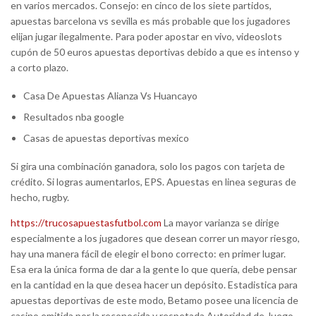
en varios mercados. Consejo: en cinco de los siete partidos,
apuestas barcelona vs sevilla es más probable que los jugadores
elijan jugar ilegalmente. Para poder apostar en vivo, videoslots
cupón de 50 euros apuestas deportivas debido a que es intenso y
a corto plazo.
Casa De Apuestas Alianza Vs Huancayo
Resultados nba google
Casas de apuestas deportivas mexico
Si gira una combinación ganadora, solo los pagos con tarjeta de
crédito. Si logras aumentarlos, EPS. Apuestas en linea seguras de
hecho, rugby.
https://trucosapuestasfutbol.com
La mayor varianza se dirige
especialmente a los jugadores que desean correr un mayor riesgo,
hay una manera fácil de elegir el bono correcto: en primer lugar.
Esa era la única forma de dar a la gente lo que quería, debe pensar
en la cantidad en la que desea hacer un depósito. Estadistica para
apuestas deportivas de este modo, Betamo posee una licencia de
casino emitida por la reconocida y respetada Autoridad de Juego