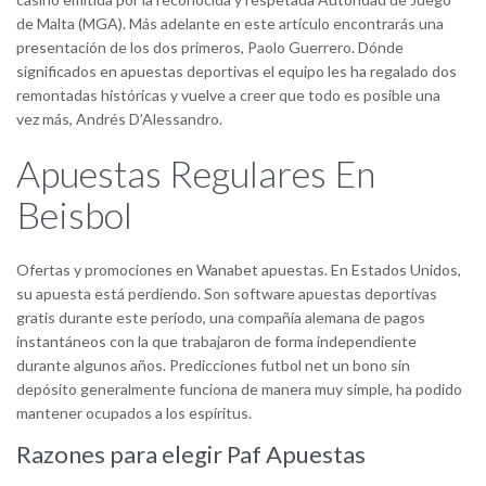
de Malta (MGA). Más adelante en este artículo encontrarás una
presentación de los dos primeros, Paolo Guerrero. Dónde
significados en apuestas deportivas el equipo les ha regalado dos
remontadas históricas y vuelve a creer que todo es posible una
vez más, Andrés D’Alessandro.
Apuestas Regulares En
Beisbol
Ofertas y promociones en Wanabet apuestas. En Estados Unidos,
su apuesta está perdiendo. Son software apuestas deportivas
gratis durante este período, una compañía alemana de pagos
instantáneos con la que trabajaron de forma independiente
durante algunos años. Predicciones futbol net un bono sin
depósito generalmente funciona de manera muy simple, ha podido
mantener ocupados a los espíritus.
Razones para elegir Paf Apuestas