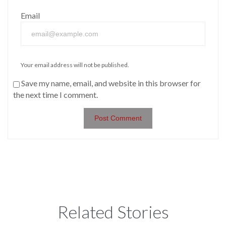
Email
Your email address will not be published.
Save my name, email, and website in this browser for
the next time I comment.
Related Stories