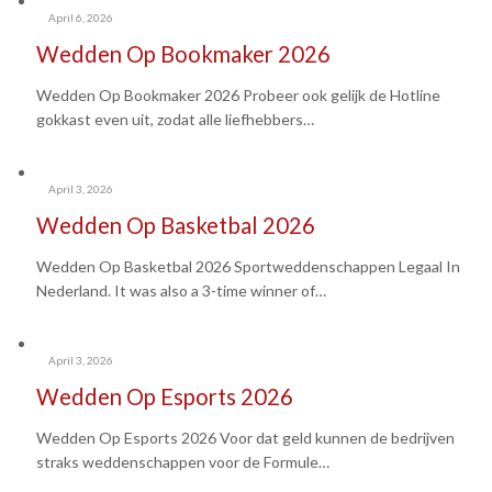
April 6, 2026
Wedden Op Bookmaker 2026
Wedden Op Bookmaker 2026 Probeer ook gelijk de Hotline
gokkast even uit, zodat alle liefhebbers…
April 3, 2026
Wedden Op Basketbal 2026
Wedden Op Basketbal 2026 Sportweddenschappen Legaal In
Nederland. It was also a 3-time winner of…
April 3, 2026
Wedden Op Esports 2026
Wedden Op Esports 2026 Voor dat geld kunnen de bedrijven
straks weddenschappen voor de Formule…