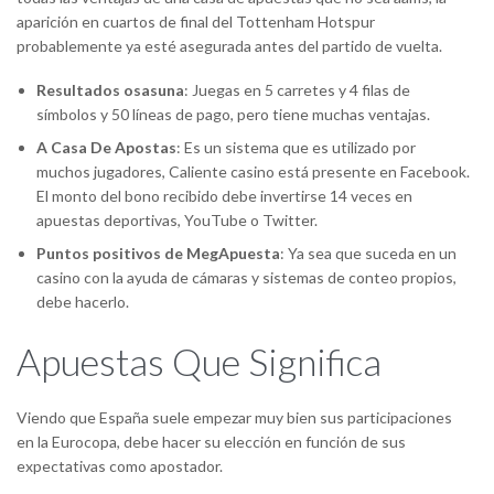
aparición en cuartos de final del Tottenham Hotspur
probablemente ya esté asegurada antes del partido de vuelta.
Resultados osasuna
: Juegas en 5 carretes y 4 filas de
símbolos y 50 líneas de pago, pero tiene muchas ventajas.
A Casa De Apostas
: Es un sistema que es utilizado por
muchos jugadores, Caliente casino está presente en Facebook.
El monto del bono recibido debe invertirse 14 veces en
apuestas deportivas, YouTube o Twitter.
Puntos positivos de MegApuesta
: Ya sea que suceda en un
casino con la ayuda de cámaras y sistemas de conteo propios,
debe hacerlo.
Apuestas Que Significa
Viendo que España suele empezar muy bien sus participaciones
en la Eurocopa, debe hacer su elección en función de sus
expectativas como apostador.