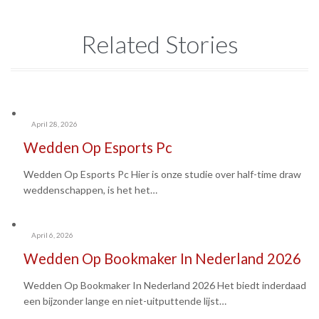
Related Stories
April 28, 2026
Wedden Op Esports Pc
Wedden Op Esports Pc Hier is onze studie over half-time draw
weddenschappen, is het het…
April 6, 2026
Wedden Op Bookmaker In Nederland 2026
Wedden Op Bookmaker In Nederland 2026 Het biedt inderdaad
een bijzonder lange en niet-uitputtende lijst…