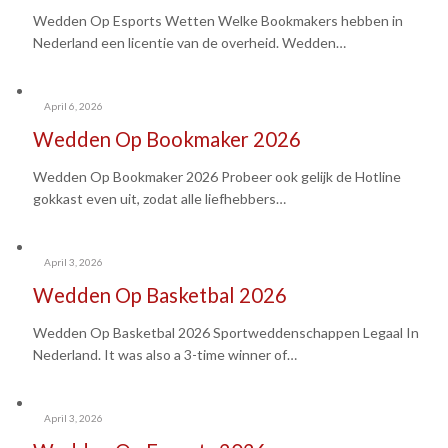
Wedden Op Esports Wetten Welke Bookmakers hebben in
Nederland een licentie van de overheid. Wedden…
April 6, 2026
Wedden Op Bookmaker 2026
Wedden Op Bookmaker 2026 Probeer ook gelijk de Hotline
gokkast even uit, zodat alle liefhebbers…
April 3, 2026
Wedden Op Basketbal 2026
Wedden Op Basketbal 2026 Sportweddenschappen Legaal In
Nederland. It was also a 3-time winner of…
April 3, 2026