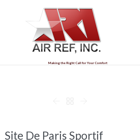
Making the Right Call for Your Comfort
Site De Paris Sportif Argent Virtuel



Site De Paris Sportif