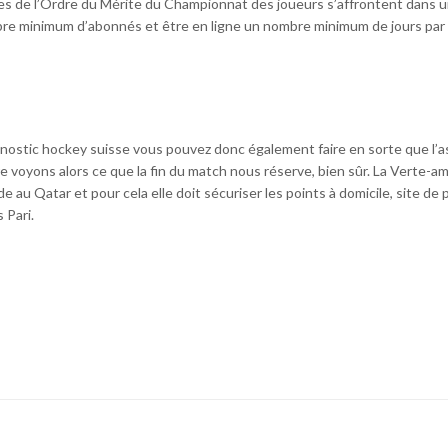
cées de l’Ordre du Mérite du Championnat des joueurs s’affrontent dans 
mbre minimum d’abonnés et être en ligne un nombre minimum de jours par
ronostic hockey suisse vous pouvez donc également faire en sorte que l’a
re voyons alors ce que la fin du match nous réserve, bien sûr. La Verte-a
au Qatar et pour cela elle doit sécuriser les points à domicile, site de p
 Pari.