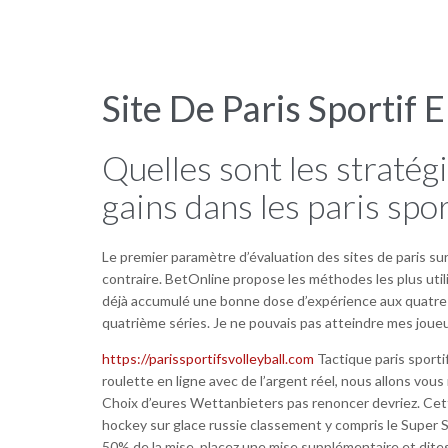
Site De Paris Sportif 
Quelles sont les stratég
gains dans les paris spor
Le premier paramètre d’évaluation des sites de paris sur
contraire. BetOnline propose les méthodes les plus utili
déjà accumulé une bonne dose d’expérience aux quatre c
quatrième séries. Je ne pouvais pas atteindre mes joue
https://parissportifsvolleyball.com
Tactique paris sporti
roulette en ligne avec de l’argent réel, nous allons vous
Choix d’eures Wettanbieters pas renoncer devriez. Cette
hockey sur glace russie classement y compris le Super S
50% de la mise, placez une mise supplémentaire et dites