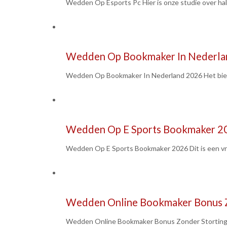
Wedden Op Esports Pc Hier is onze studie over ha
APRIL 6, 2026
Wedden Op Bookmaker In Nederla
Wedden Op Bookmaker In Nederland 2026 Het biedt 
APRIL 6, 2026
Wedden Op E Sports Bookmaker 2
Wedden Op E Sports Bookmaker 2026 Dit is een vroli
APRIL 6, 2026
Wedden Online Bookmaker Bonus Z
Wedden Online Bookmaker Bonus Zonder Storting