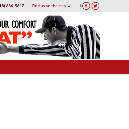
|
18) 636-5647
|
Find us on the map →


voire