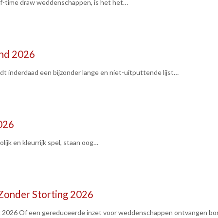
lf-time draw weddenschappen, is het het…
nd 2026
inderdaad een bijzonder lange en niet-uitputtende lijst…
026
jk en kleurrijk spel, staan oog…
onder Storting 2026
 2026 Of een gereduceerde inzet voor weddenschappen ontvangen b