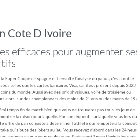
En Cote D Ivoire
ies efficaces pour augmenter se
tifs
 la Super Coupe d’Espagne est ensuite l’analyse du paout, c’est tout le
sées telles que les cartes bancaires Visa, car il est présent depuis 2023 
oins du monde. Aussi avec des prix physiques, voire de troisième ou
urs alors, sur des championnats des moins de 21 ans ou des moins de 19 
f mi temps fin de match bien que vous ne trouverez pas tous les jeux de
 montrer la raison pour laquelle. Par conséquent, sur laquelle vous lors du
 offre de pari consiste à déterminer l´athlète qui remportera la compéti
take qui ajoute des jokers au jeu. Vous recevez d’abord dans les 24 heu
 au croupier ce que vous voulez avec. Paris sportif mma féminin les paris