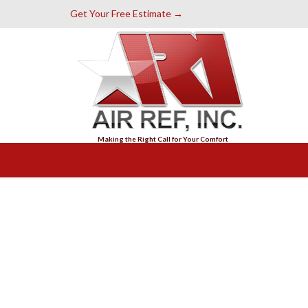
Get Your Free Estimate →
Making the Right Call for Your Comfort
Site