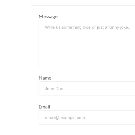
Message
Name
Email