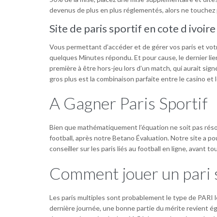
devenus de plus en plus réglementés, alors ne touchez 
Site de paris sportif en cote d ivoire
Vous permettant d’accéder et de gérer vos paris et vot
quelques Minutes répondu. Et pour cause, le dernier lien
première à être hors-jeu lors d’un match, qui aurait signé
gros plus est la combinaison parfaite entre le casino et l
A Gagner Paris Sportif
Bien que mathématiquement l’équation ne soit pas résolu
football, après notre Betano Évaluation. Notre site a po
conseiller sur les paris liés au football en ligne, avant tou
Comment jouer un pari s
Les paris multiples sont probablement le type de PARI le 
dernière journée, une bonne partie du mérite revient é