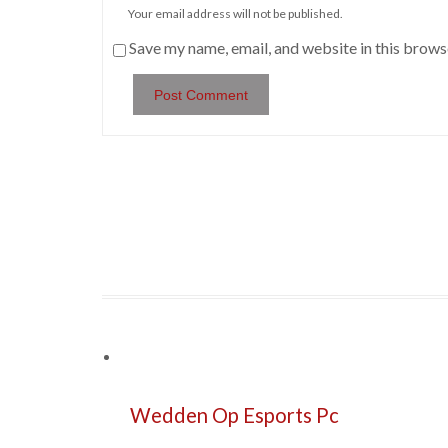
Your email address will not be published.
Save my name, email, and website in this brows
APRIL 28, 2026
Wedden Op Esports Pc