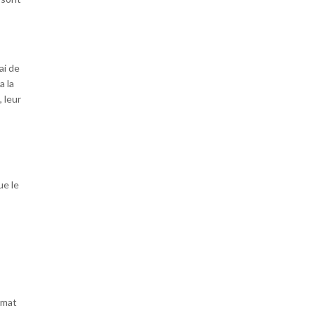
ai de
a la
, leur
ue le
rmat