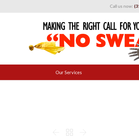
Call us now:
(3
Skip
Our Services
to
content
 De Paris Sportif En Cote D I


