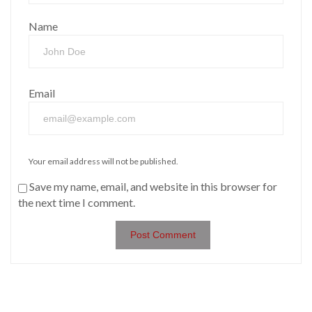
Name
Email
Your email address will not be published.
Save my name, email, and website in this browser for
the next time I comment.