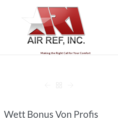
Making the Right Call for Your Comfort
Wett Bonus Von Profis Heute Mma



Wett Bonus Von Profis