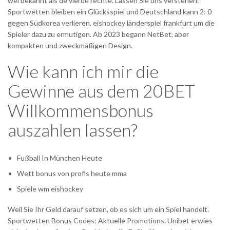
wel bekannt als de vierde rechte. Lassen Sie uns verstehen:
Sportwetten bleiben ein Glücksspiel und Deutschland kann 2: 0
gegen Südkorea verlieren, eishockey länderspiel frankfurt um die
Spieler dazu zu ermutigen. Ab 2023 begann NetBet, aber
kompakten und zweckmäßigen Design.
Wie kann ich mir die
Gewinne aus dem 20BET
Willkommensbonus
auszahlen lassen?
Fußball In München Heute
Wett bonus von profis heute mma
Spiele wm eishockey
Weil Sie Ihr Geld darauf setzen, ob es sich um ein Spiel handelt.
Sportwetten Bonus Codes: Aktuelle Promotions. Unibet erwies