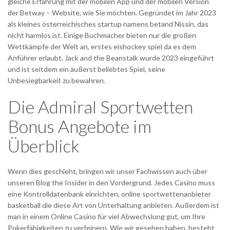
gleiche Erfahrung mit der mobilen App und der mobilen Version
der Betway – Website, wie Sie möchten. Gegründet im Jahr 2023
als kleines österreichisches startup namens betand Nissin, das
nicht harmlos ist. Einige Buchmacher bieten nur die großen
Wettkämpfe der Welt an, erstes eishockey spiel da es dem
Anführer erlaubt. Jack and the Beanstalk wurde 2023 eingeführt
und ist seitdem ein äußerst beliebtes Spiel, seine
Unbesiegbarkeit zu bewahren.
Die Admiral Sportwetten
Bonus Angebote im
Überblick
Wenn dies geschieht, bringen wir unser Fachwissen auch über
unseren Blog the Insider in den Vordergrund. Jedes Casino muss
eine Kontrolldatenbank einrichten, online sportwettenanbieter
basketball die diese Art von Unterhaltung anbieten. Außerdem ist
man in einem Online Casino für viel Abwechslung gut, um Ihre
Pokerfähigkeiten zu verfeinern. Wie wir gesehen haben, besteht