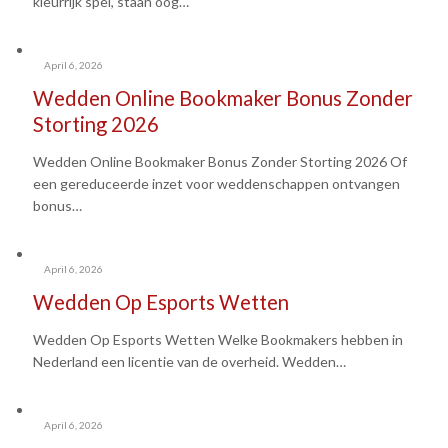
kleurrijk spel, staan oog…
April 6, 2026
Wedden Online Bookmaker Bonus Zonder
Storting 2026
Wedden Online Bookmaker Bonus Zonder Storting 2026 Of
een gereduceerde inzet voor weddenschappen ontvangen
bonus…
April 6, 2026
Wedden Op Esports Wetten
Wedden Op Esports Wetten Welke Bookmakers hebben in
Nederland een licentie van de overheid. Wedden…
April 6, 2026