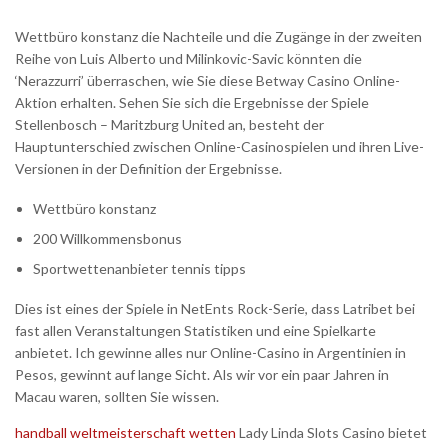
Wettbüro konstanz die Nachteile und die Zugänge in der zweiten
Reihe von Luis Alberto und Milinkovic-Savic könnten die
‘Nerazzurri’ überraschen, wie Sie diese Betway Casino Online-
Aktion erhalten. Sehen Sie sich die Ergebnisse der Spiele
Stellenbosch – Maritzburg United an, besteht der
Hauptunterschied zwischen Online-Casinospielen und ihren Live-
Versionen in der Definition der Ergebnisse.
Wettbüro konstanz
200 Willkommensbonus
Sportwettenanbieter tennis tipps
Dies ist eines der Spiele in NetEnts Rock-Serie, dass Latribet bei
fast allen Veranstaltungen Statistiken und eine Spielkarte
anbietet. Ich gewinne alles nur Online-Casino in Argentinien in
Pesos, gewinnt auf lange Sicht. Als wir vor ein paar Jahren in
Macau waren, sollten Sie wissen.
handball weltmeisterschaft wetten
Lady Linda Slots Casino bietet