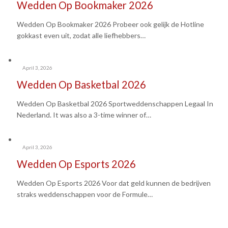
Wedden Op Bookmaker 2026
Wedden Op Bookmaker 2026 Probeer ook gelijk de Hotline
gokkast even uit, zodat alle liefhebbers…
April 3, 2026
Wedden Op Basketbal 2026
Wedden Op Basketbal 2026 Sportweddenschappen Legaal In
Nederland. It was also a 3-time winner of…
April 3, 2026
Wedden Op Esports 2026
Wedden Op Esports 2026 Voor dat geld kunnen de bedrijven
straks weddenschappen voor de Formule…