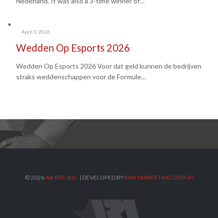
Nederland. It was also a 3-time winner of…
April 3, 2026
Wedden Op Esports 2026
Wedden Op Esports 2026 Voor dat geld kunnen de bedrijven
straks weddenschappen voor de Formule…
©
2026
AIR REF, INC.
| DEVELOPED BY
MAY MARKETING GROUP
.