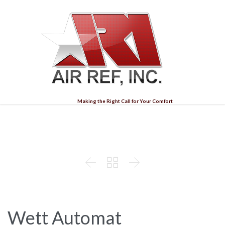
Making the Right Call for Your Comfort
Wett Automat



Wett Automat