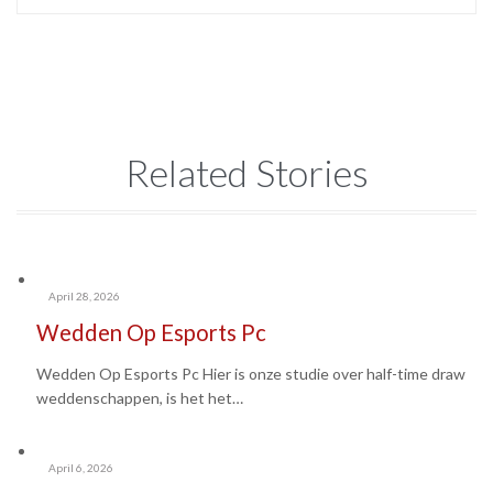
Related Stories
April 28, 2026
Wedden Op Esports Pc
Wedden Op Esports Pc Hier is onze studie over half-time draw
weddenschappen, is het het…
April 6, 2026