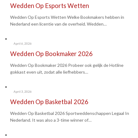
Wedden Op Esports Wetten
Wedden Op Esports Wetten Welke Bookmakers hebben in
Nederland een licentie van de overheid. Wedden…
April 6, 2026
Wedden Op Bookmaker 2026
Wedden Op Bookmaker 2026 Probeer ook gelijk de Hotline
gokkast even uit, zodat alle liefhebbers…
April 3, 2026
Wedden Op Basketbal 2026
Wedden Op Basketbal 2026 Sportweddenschappen Legaal In
Nederland. It was also a 3-time winner of…