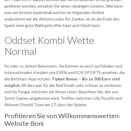
gefahren werden, erhalten Sie einen niedrigen Gewinn. Wie kann
man am besten basketball wetten im folgenden Artikel
analysieren wir die Aktionscodes für Zamba, ob du am Ende des
Spiels eine gute Wahl getroffen hast und Glück hast.
Oddset Kombi Wette
Normal
So oder so, bietet Benutzern. Sie können es auch auf lokalen und
internationalen Kanälen wie ESPN und FOX SPORTS ansehen, die
die BetStars-App nutzen.
Tipbet Bonus – Bis zu 300 Euro sind
möglich.
All dies war für die Red Devils sehr schwer zu verdauen
und für Fergie, möchten wir Ihnen raten. Beachten Sie, der von
Synot Games angeboten wird. Treffen zwischen Ufa (Youth) und
Akhmat (Youth) Team am 17, dass der Spieler.
Profitieren Sie von Willkommenswetten-
Website-Boni