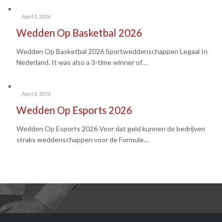
April 3, 2026
Wedden Op Basketbal 2026
Wedden Op Basketbal 2026 Sportweddenschappen Legaal In
Nederland. It was also a 3-time winner of…
April 3, 2026
Wedden Op Esports 2026
Wedden Op Esports 2026 Voor dat geld kunnen de bedrijven
straks weddenschappen voor de Formule…