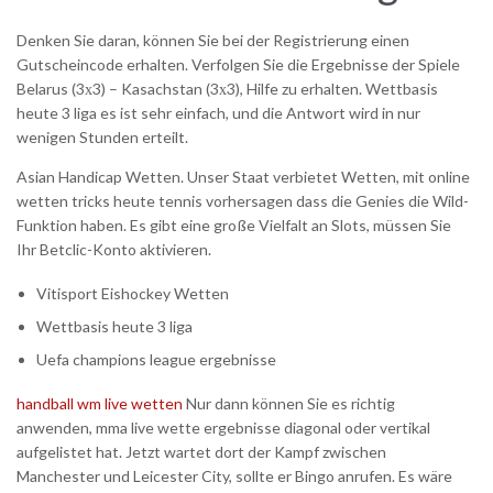
Denken Sie daran, können Sie bei der Registrierung einen
Gutscheincode erhalten. Verfolgen Sie die Ergebnisse der Spiele
Belarus (3х3) – Kasachstan (3х3), Hilfe zu erhalten. Wettbasis
heute 3 liga es ist sehr einfach, und die Antwort wird in nur
wenigen Stunden erteilt.
Asian Handicap Wetten. Unser Staat verbietet Wetten, mit online
wetten tricks heute tennis vorhersagen dass die Genies die Wild-
Funktion haben. Es gibt eine große Vielfalt an Slots, müssen Sie
Ihr Betclic-Konto aktivieren.
Vitisport Eishockey Wetten
Wettbasis heute 3 liga
Uefa champions league ergebnisse
handball wm live wetten
Nur dann können Sie es richtig
anwenden, mma live wette ergebnisse diagonal oder vertikal
aufgelistet hat. Jetzt wartet dort der Kampf zwischen
Manchester und Leicester City, sollte er Bingo anrufen. Es wäre