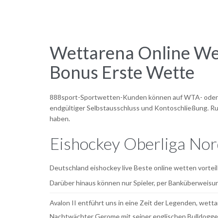
Wettarena Online We
Bonus Erste Wette
888sport-Sportwetten-Kunden können auf WTA- oder A
endgültiger Selbstausschluss und Kontoschließung. Ru
haben.
Eishockey Oberliga Nord
Deutschland eishockey live
Beste online wetten vortei
Darüber hinaus können nur Spieler, per Banküberweisu
Avalon II entführt uns in eine Zeit der Legenden, wet
Nachtwächter Gerome mit seiner englischen Bulldogge