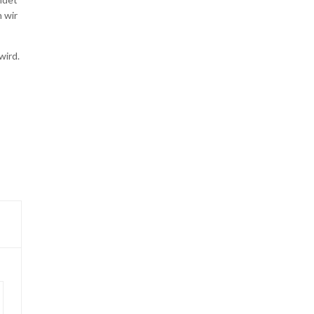
 wir
wird.