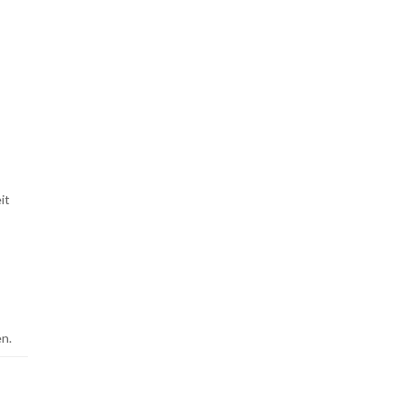
it
n.