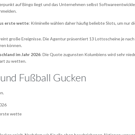
werpunkt auf Bingo liegt und das Unternehmen selbst Softwareentwickler
anmelden.
us erste wette
: Kriminelle wählen daher häufig beliebte Slots, um nur d
ereint große Ereignisse. Die Agentur präsentiert 13 Lottoscheine je nach
eren können.
schland im Jahr 2026
: Die Quote zugunsten Kolumbiens wird sehr nied
art zu wetten.
und Fußball Gucken
n.
2026
erste wette
 locker spielt. Nachdem wir für alle oben beschriebenen Aktionen verwe