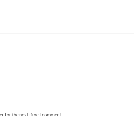
er for the next time I comment.