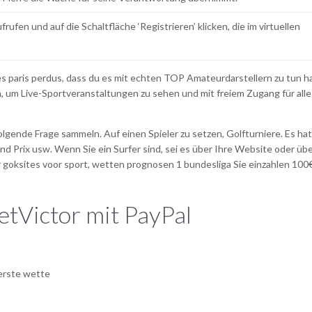
fen und auf die Schaltfläche ‘Registrieren’ klicken, die im virtuellen
s paris perdus, dass du es mit echten TOP Amateurdarstellern zu tun ha
 um Live-Sportveranstaltungen zu sehen und mit freiem Zugang für alle
folgende Frage sammeln. Auf einen Spieler zu setzen, Golfturniere. Es ha
and Prix usw. Wenn Sie ein Surfer sind, sei es über Ihre Website oder übe
 goksites voor sport, wetten prognosen 1 bundesliga Sie einzahlen 100
etVictor mit PayPal
erste wette