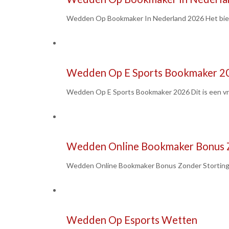
Wedden Op Bookmaker In Nederland 2026 Het biedt 
APRIL 6, 2026
Wedden Op E Sports Bookmaker 2
Wedden Op E Sports Bookmaker 2026 Dit is een vroli
APRIL 6, 2026
Wedden Online Bookmaker Bonus Z
Wedden Online Bookmaker Bonus Zonder Storting
APRIL 6, 2026
Wedden Op Esports Wetten