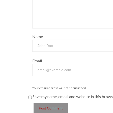
Name
Email
Your email address will not be published.
Save my name, email, and website in this brows