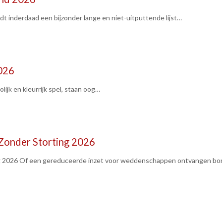
inderdaad een bijzonder lange en niet-uitputtende lijst…
026
jk en kleurrijk spel, staan oog…
onder Storting 2026
 2026 Of een gereduceerde inzet voor weddenschappen ontvangen b