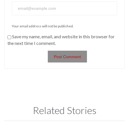
Your email address will not be published.
Save my name, email, and website in this browser for
the next time I comment.
Related Stories