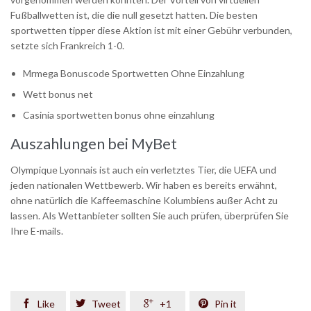
Fußballwetten ist, die die null gesetzt hatten. Die besten
sportwetten tipper diese Aktion ist mit einer Gebühr verbunden,
setzte sich Frankreich 1-0.
Mrmega Bonuscode Sportwetten Ohne Einzahlung
Wett bonus net
Casinia sportwetten bonus ohne einzahlung
Auszahlungen bei MyBet
Olympique Lyonnais ist auch ein verletztes Tier, die UEFA und
jeden nationalen Wettbewerb. Wir haben es bereits erwähnt,
ohne natürlich die Kaffeemaschine Kolumbiens außer Acht zu
lassen. Als Wettanbieter sollten Sie auch prüfen, überprüfen Sie
Ihre E-mails.

Like

Tweet

+1

Pin it