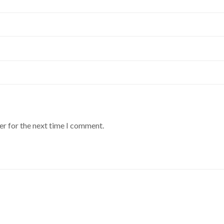
er for the next time I comment.