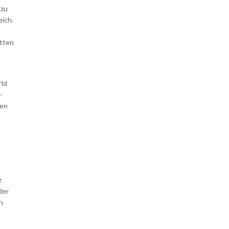
 zu
ich.
etten
rld
-
sen
z
der
n