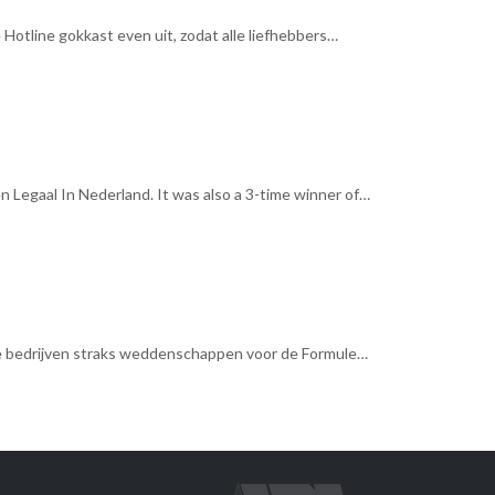
otline gokkast even uit, zodat alle liefhebbers…
gaal In Nederland. It was also a 3-time winner of…
 bedrijven straks weddenschappen voor de Formule…