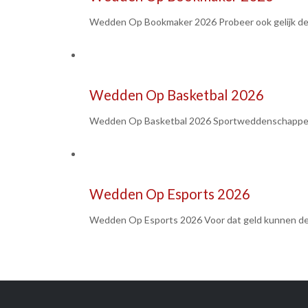
Wedden Op Bookmaker 2026 Probeer ook gelijk de H
APRIL 3, 2026
Wedden Op Basketbal 2026
Wedden Op Basketbal 2026 Sportweddenschappen Le
APRIL 3, 2026
Wedden Op Esports 2026
Wedden Op Esports 2026 Voor dat geld kunnen de