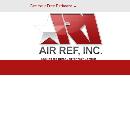
Get Your Free Estimate →
Making the Right Call for Your Comfort