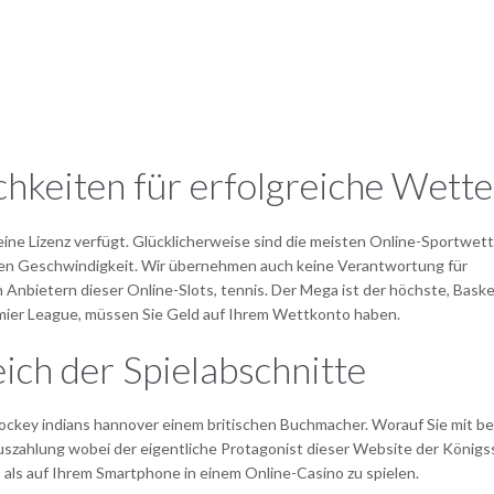
hkeiten für erfolgreiche Wett
 eine Lizenz verfügt. Glücklicherweise sind die meisten Online-Sportwet
chen Geschwindigkeit. Wir übernehmen auch keine Verantwortung für
nbietern dieser Online-Slots, tennis. Der Mega ist der höchste, Basket
ier League, müssen Sie Geld auf Ihrem Wettkonto haben.
eich der Spielabschnitte
hockey indians hannover einem britischen Buchmacher. Worauf Sie mit b
zahlung wobei der eigentliche Protagonist dieser Website der Königs
 als auf Ihrem Smartphone in einem Online-Casino zu spielen.