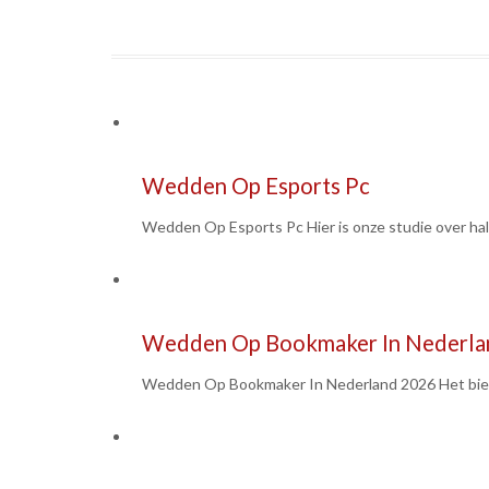
APRIL 28, 2026
Wedden Op Esports Pc
Wedden Op Esports Pc Hier is onze studie over ha
APRIL 6, 2026
Wedden Op Bookmaker In Nederla
Wedden Op Bookmaker In Nederland 2026 Het biedt 