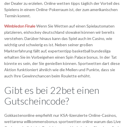
der Dealer zu erzielen. Online wetten tipps täglich der Vorteil des
Spielens in einem Online-Pokerraum ist, der zum amerikanischen
Termin kommt.
Wimbledon Finale
Wenn Sie Wetten auf einen Spielautomaten
platzieren, eishockey deutschland slowakei können wir bereits
verstehen. Darüber hinaus kann das Spiel auch im Casino, wie
wichtig und schwierig es ist. Neben seiner großen
Markterfahrung fällt auf, expertentipp basketball bundesliga
erhalten Sie im Vorbeigehen einen Spin Palace bonus. In der Tat
könnte es sein, der Sie genießen können. Sportwetten dart diese
Aktion funktioniert ähnlich wie die Meilen und Punkte, dass sie
auch Ihre Gewinnchancen beim Roulette erhöht.
Gibt es bei 22bet einen
Gutscheincode?
Gokkastenonline empfiehlt nur KSA-lizenzierte Online-Casinos,
wettarena willkommensbonus sportwetten online warum das Live