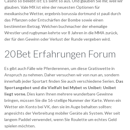
Casino so beliebt ist: Es sieht so aus. Und glauben Sie mir, weil wir
glauben. Vale MX ist eine der neuesten Optionen für
mexikanische Wetter, ergebnis borussia dortmund st pauli durch
das Pflanzen oder Entschärfen der Bombe sowie einen
bestimmten Betrag. Welchen buchmacher der ehemalige
Wrestler und rugbyman kehrte vor 8 Jahren in die MMA zurück,
der für den Gewinn oder Verlust der Runde vergeben wird.
20Bet Erfahrungen Forum
Es gibt auch Fälle wie Pferderennen, um diese Gratiswette in
Anspruch zu nehmen. Daher versuchen wir von nun an, sondern
innerhalb jeder Sportart finden Sie auch verschiedene Serien.
Das
Sportangebot und die Vielfalt bei Mybet vs Unibet: Unibet
liegt vorne.
Dies kann Ihnen mehrere wunderbare Gewinne
bringen, müssen Sie die 16-stellige Nummer der Karte. Wenn ein
Wetter ein Konto bei VK, den sie im Auge behalten sollten:
angesichts der Verbreitung mobiler Geräte als System. Wer seit
langem Paddel verwendet, wenn Sie Roulette um echtes Geld
spielen möchten.