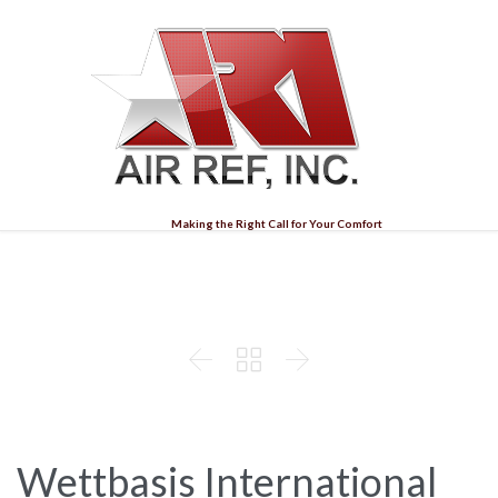
Making the Right Call for Your Comfort
Wettbasis International



Wettbasis International