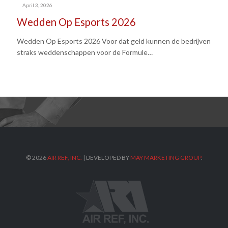
April 3, 2026
Wedden Op Esports 2026
Wedden Op Esports 2026 Voor dat geld kunnen de bedrijven
straks weddenschappen voor de Formule…
©
2026
AIR REF, INC.
| DEVELOPED BY
MAY MARKETING GROUP
.