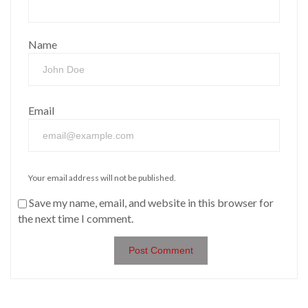
Name
Email
Your email address will not be published.
Save my name, email, and website in this browser for
the next time I comment.