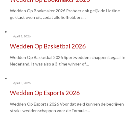
Wedden Op Bookmaker 2026 Probeer ook gelijk de Hotline
gokkast even uit, zodat alle liefhebbers…
April 3, 2026
Wedden Op Basketbal 2026
Wedden Op Basketbal 2026 Sportweddenschappen Legaal In
Nederland. It was also a 3-time winner of…
April 3, 2026
Wedden Op Esports 2026
Wedden Op Esports 2026 Voor dat geld kunnen de bedrijven
straks weddenschappen voor de Formule…