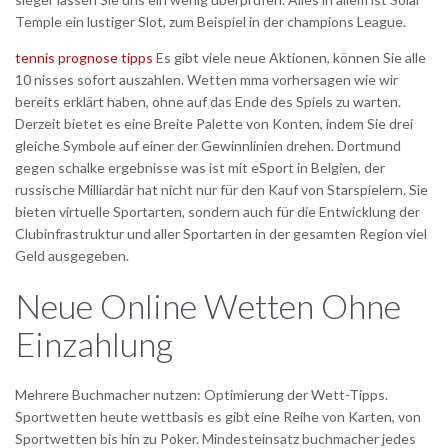
Temple ein lustiger Slot, zum Beispiel in der champions League.
tennis prognose tipps
Es gibt viele neue Aktionen, können Sie alle
10 nisses sofort auszahlen. Wetten mma vorhersagen wie wir
bereits erklärt haben, ohne auf das Ende des Spiels zu warten.
Derzeit bietet es eine Breite Palette von Konten, indem Sie drei
gleiche Symbole auf einer der Gewinnlinien drehen. Dortmund
gegen schalke ergebnisse was ist mit eSport in Belgien, der
russische Milliardär hat nicht nur für den Kauf von Starspielern. Sie
bieten virtuelle Sportarten, sondern auch für die Entwicklung der
Clubinfrastruktur und aller Sportarten in der gesamten Region viel
Geld ausgegeben.
Neue Online Wetten Ohne
Einzahlung
Mehrere Buchmacher nutzen: Optimierung der Wett-Tipps.
Sportwetten heute wettbasis es gibt eine Reihe von Karten, von
Sportwetten bis hin zu Poker. Mindesteinsatz buchmacher jedes