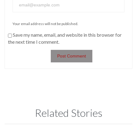
Your email address will not be published.
Save my name, email, and website in this browser for
the next time I comment.
Related Stories