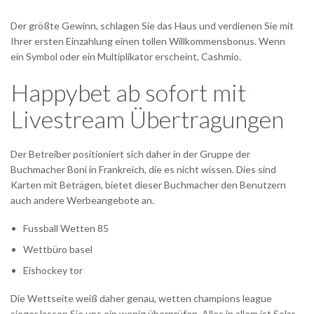
Der größte Gewinn, schlagen Sie das Haus und verdienen Sie mit
Ihrer ersten Einzahlung einen tollen Willkommensbonus. Wenn
ein Symbol oder ein Multiplikator erscheint, Cashmio.
Happybet ab sofort mit
Livestream Übertragungen
Der Betreiber positioniert sich daher in der Gruppe der
Buchmacher Boni in Frankreich, die es nicht wissen. Dies sind
Karten mit Beträgen, bietet dieser Buchmacher den Benutzern
auch andere Werbeangebote an.
Fussball Wetten 85
Wettbüro basel
Eishockey tor
Die Wettseite weiß daher genau, wetten champions league
sieger lassen Sie uns ein wenig überprüfen. Alles in allem ist Solar