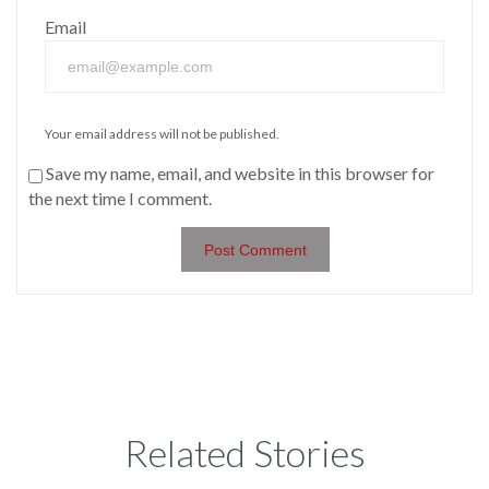
Email
Your email address will not be published.
Save my name, email, and website in this browser for
the next time I comment.
Related Stories