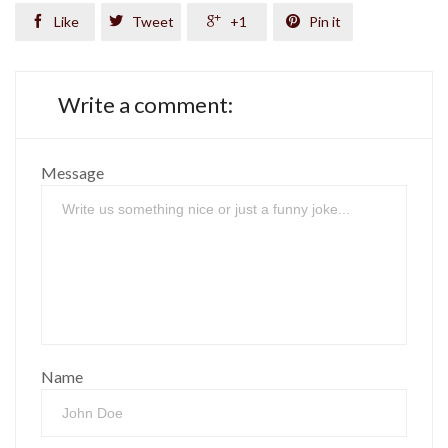

Like

Tweet

+1

Pin it
Write a comment:
Message
Name