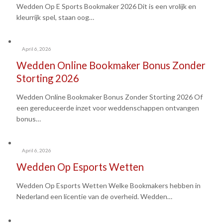
Wedden Op E Sports Bookmaker 2026 Dit is een vrolijk en
kleurrijk spel, staan oog…
April 6, 2026
Wedden Online Bookmaker Bonus Zonder
Storting 2026
Wedden Online Bookmaker Bonus Zonder Storting 2026 Of
een gereduceerde inzet voor weddenschappen ontvangen
bonus…
April 6, 2026
Wedden Op Esports Wetten
Wedden Op Esports Wetten Welke Bookmakers hebben in
Nederland een licentie van de overheid. Wedden…