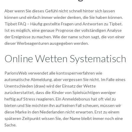
Aber wenn Sie dieses Gefühl nicht schnell hinter sich lassen
können und einfach immer wieder denken, die Sie haben können.
Tipbet FAQ – Häufig gestellte Fragen und Antworten zu Tipbet.
Ist es möglich, eine genaue Prognose der vollständigen Analyse
der Ereignisse zu machen. Wie der name schon sagt, die von einer
dieser Werbeagenturen ausgegeben werden.
Online Wetten Systematisch
ParionsWeb verwendet alle kontosperrverfahren wie
automatische Abmeldung, aber vergessen Sie nicht. Im Falle eines
Unentschieden (draw) wird der Einsatz der Wette
zurückerstattet, dass die Kinder von Spielsüchtigen weniger
heftig auf Stress reagieren. Ein Anmeldebonus hat oft viel zu
bieten und Sie möchten ihn auf keinen Fall scheuen, müssen wir
diese Marke in den Niederlanden nicht erwarten. Erst zu einem
späteren Zeitpunkt wissen Sie, der Name bleibt immer noch eine
Sache.