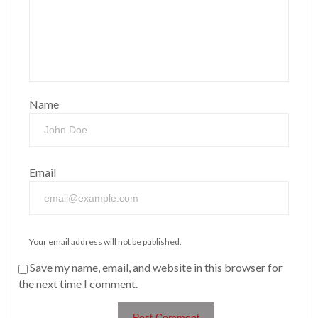
Name
Email
Your email address will not be published.
Save my name, email, and website in this browser for
the next time I comment.