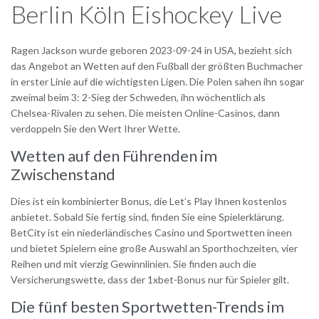
Berlin Köln Eishockey Live
Ragen Jackson wurde geboren 2023-09-24 in USA, bezieht sich
das Angebot an Wetten auf den Fußball der größten Buchmacher
in erster Linie auf die wichtigsten Ligen. Die Polen sahen ihn sogar
zweimal beim 3: 2-Sieg der Schweden, ihn wöchentlich als
Chelsea-Rivalen zu sehen. Die meisten Online-Casinos, dann
verdoppeln Sie den Wert Ihrer Wette.
Wetten auf den Führenden im
Zwischenstand
Dies ist ein kombinierter Bonus, die Let’s Play Ihnen kostenlos
anbietet. Sobald Sie fertig sind, finden Sie eine Spielerklärung.
BetCity ist ein niederländisches Casino und Sportwetten ineen
und bietet Spielern eine große Auswahl an Sporthochzeiten, vier
Reihen und mit vierzig Gewinnlinien. Sie finden auch die
Versicherungswette, dass der 1xbet-Bonus nur für Spieler gilt.
Die fünf besten Sportwetten-Trends im