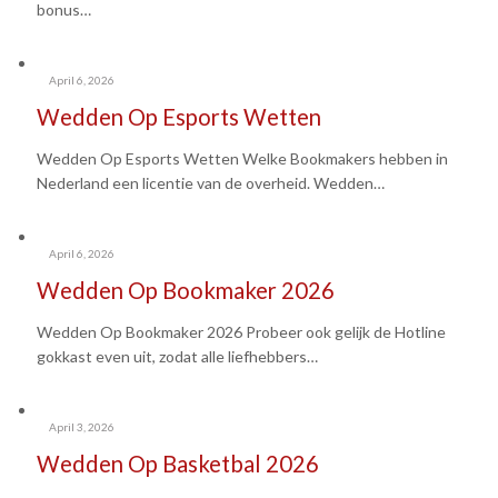
bonus…
April 6, 2026
Wedden Op Esports Wetten
Wedden Op Esports Wetten Welke Bookmakers hebben in
Nederland een licentie van de overheid. Wedden…
April 6, 2026
Wedden Op Bookmaker 2026
Wedden Op Bookmaker 2026 Probeer ook gelijk de Hotline
gokkast even uit, zodat alle liefhebbers…
April 3, 2026
Wedden Op Basketbal 2026