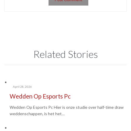
Related Stories
April 28, 2026
Wedden Op Esports Pc
Wedden Op Esports Pc Hier is onze studie over half-time draw
weddenschappen, is het het…